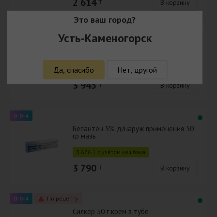
2 614
₸
В корзину
Это ваш город?
0-0-4
Усть-Каменогорск
Бепантен 5% д/наруж применения 30
гр крем
Да, спасибо
Нет, другой
3 827 ₸ с учётом кешбэка
3 945
₸
В корзину
0-0-4
Бепантен 5% д/наруж применения 30
гр мазь
3 676 ₸ с учётом кешбэка
3 790
₸
В корзину
0-0-4
По рецепту
Силкер 50 г крем в тубе