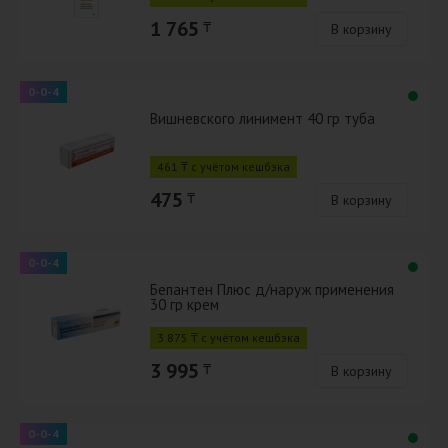
1 765
₸
В корзину
0-0-4
Вишневского линимент 40 гр туба
461 ₸ с учётом кешбэка
475
₸
В корзину
0-0-4
Бепантен Плюс д/наруж применения
30 гр крем
3 875 ₸ с учётом кешбэка
3 995
₸
В корзину
0-0-4