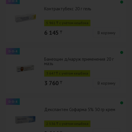
0-0-4
Контрактубекс 20 г гель
5 961 ₸ с учётом кешбэка
6 145
₸
В корзину
0-0-4
Банеоцин д/наруж применения 20 г
мазь
3 647 ₸ с учётом кешбэка
3 760
₸
В корзину
0-0-4
Декспантен Софарма 5% 30 гр крем
2 536 ₸ с учётом кешбэка