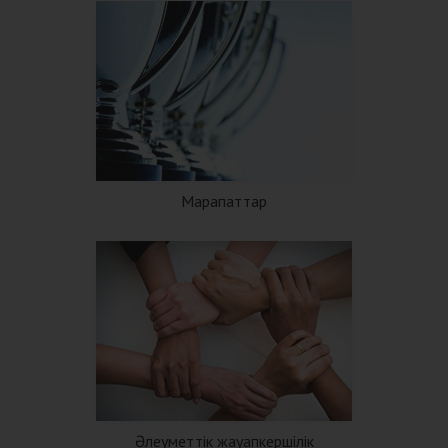
Марапаттар
Әлеуметтік жауапкершілік