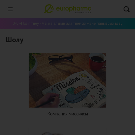
0-0-4 бөліп төлеу - 4 айға алдын ала төлемсіз және пайызсыз төлеу
Шолу
Компания миссиясы