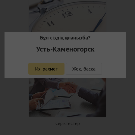
Бұл сіздің қалаңызба?
Усть-Каменогорск
Тарихы
Ия, рахмет
Жоқ, басқа
Серіктестер