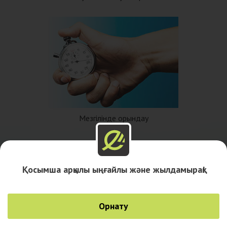
Мезгілінде орындау
Қосымша арқылы ыңғайлы және жылдамырақ!
Орнату